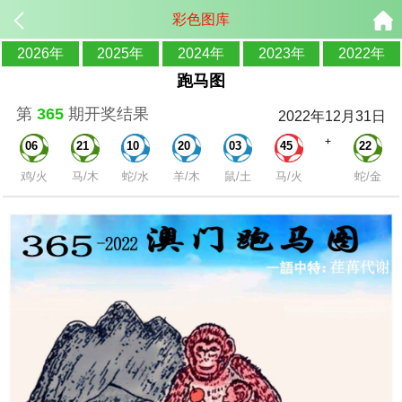
彩色图库
2026年
2025年
2024年
2023年
2022年
跑马图
第
365
期开奖结果
2022年12月31日
+
06
21
10
20
03
45
22
鸡/火
马/木
蛇/水
羊/木
鼠/土
马/火
蛇/金