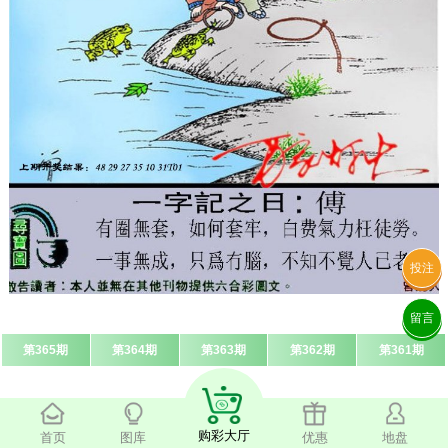
投注
留言
第365期
第364期
第363期
第362期
第361期
购彩大厅
首页
图库
优惠
地盘