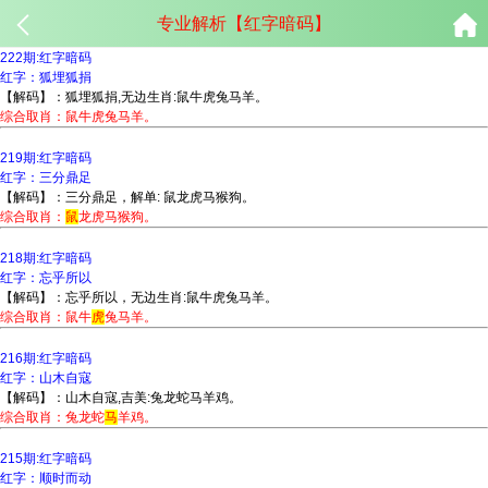
专业解析【红字暗码】
222期:红字暗码
红字：狐埋狐捐
【解码】：狐埋狐捐,无边生肖:鼠牛虎兔马羊。
综合取肖：鼠牛虎兔马羊。
219期:红字暗码
红字：三分鼎足
【解码】：三分鼎足，解单: 鼠龙虎马猴狗。
综合取肖：
鼠
龙虎马猴狗。
218期:红字暗码
红字：忘乎所以
【解码】：忘乎所以，无边生肖:鼠牛虎兔马羊。
综合取肖：鼠牛
虎
兔马羊。
216期:红字暗码
红字：山木自寇
【解码】：山木自寇,吉美:兔龙蛇马羊鸡。
综合取肖：兔龙蛇
马
羊鸡。
215期:红字暗码
红字：顺时而动