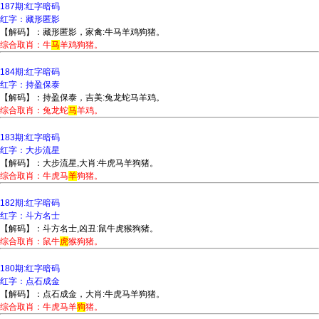
187期:红字暗码
红字：藏形匿影
【解码】：藏形匿影，家禽:牛马羊鸡狗猪。
综合取肖：牛
马
羊鸡狗猪。
184期:红字暗码
红字：持盈保泰
【解码】：持盈保泰，吉美:兔龙蛇马羊鸡。
综合取肖：兔龙蛇
马
羊鸡。
183期:红字暗码
红字：大步流星
【解码】：大步流星,大肖:牛虎马羊狗猪。
综合取肖：牛虎马
羊
狗猪。
182期:红字暗码
红字：斗方名士
【解码】：斗方名士,凶丑:鼠牛虎猴狗猪。
综合取肖：鼠牛
虎
猴狗猪。
180期:红字暗码
红字：点石成金
【解码】：点石成金，大肖:牛虎马羊狗猪。
综合取肖：牛虎马羊
狗
猪。