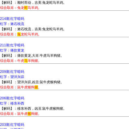
【解码】：顺时而动，吉美:兔龙蛇马羊鸡。
综合取肖：兔龙
蛇
马羊鸡。
214期:红字暗码
红字：漱石枕流
【解码】：漱石枕流，吉美:兔龙蛇马羊鸡。
综合取肖：
兔
龙蛇马羊鸡。
211期:红字暗码
红字：痛饮黄龙
【解码】：痛饮黄龙,大肖:牛虎马羊狗猪。
综合取肖：牛虎
马
羊狗猪。
209期:红字暗码
红字：望洋兴叹
【解码】：望洋兴叹,凶丑:鼠牛虎猴狗猪。
综合取肖：鼠牛虎猴狗
猪
。
206期:红字暗码
红字：移东补西
【解码】：移东补西，凶丑:鼠牛虎猴狗猪。
综合取肖：鼠牛虎
猴
狗猪。
203期:红字暗码