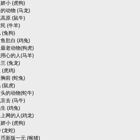
娇小 (虎狗)
的动物 (马龙)
高原 (鼠牛)
民 (牛羊)
 (兔狗)
鱼肚白 (鸡兔)
丑最老动物(狗虎)
能用心的人(马羊)
兰 (兔龙)
 (虎鸡)
胸前 (蛇兔)
 (鼠虎)
舌头的动物(蛇牛)
京去 (马牛)
生 (鸡兔)
天上网的人(鸡龙)
娇小 (虎狗)
 (龙蛇)
币新版一元 (猴猪)