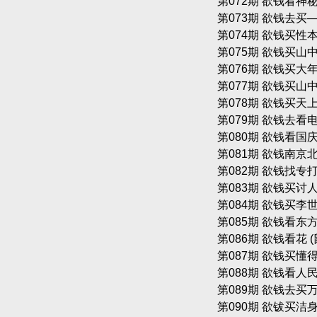
第072期 欲钱看神秘
第073期 欲钱去买
第074期 欲钱买性
第075期 欲钱买山中
第076期 欲钱买大年
第077期 欲钱买山中
第078期 欲钱买天上
第079期 欲钱去看电
第080期 欲钱看国庆
第081期 欲钱南京北
第082期 欲钱找专
第083期 欲钱买讨
第084期 欲钱买李世
第085期 欲钱看东方
第086期 欲钱看花 (
第087期 欲钱买懂
第088期 欲钱看人民
第089期 欲钱去买万
第090期 欲钹买洁