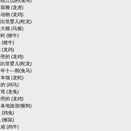
—统江山的(兔马)
双雕 (龙虎)
动物 (龙鸡)
刚出世婴儿(蛇龙)
大顺 (马猴)
时 (猪牛)
 (猪牛)
 (龙鸡)
劳的 (龙鸡)
刚出世婴儿(蛇龙)
去年十—期(兔马)
本领 (龙蛇)
的 (鸡马)
塔 (龙兔)
劳的 (龙鸡)
界各地旅游(猴狗)
 (鸡兔)
 (猴鼠)
戒 (鸡牛)