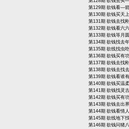
第128期 欲钱去买
第129期 欲钱看—箭
第130期 欲钱买天上
第131期 欲钱去找
第132期 欲钱看六六
第133期 欲钱等月圆
第134期 欲钱找去年
第135期 欲线找虫吃
第136期 欲钱买有功
第137期 欲钱去找
第138期 欲钱去找
第139期 欲钱看谁有
第140期 欲钱买温柔
第141期 欲钱找灵古
第142期 欲钱买有功
第143期 欲钱去出
第144期 欲钱看情人
第145期 欲线地下找
第146期 欲钱问猪八