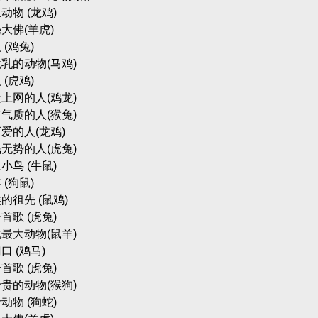
动物 (龙鸡)
大佛(羊虎)
 (鸡兔)
跪乳的动物(马鸡)
 (虎鸡)
天上网的人(鸡龙)
有气质的人(猴兔)
可爱的人(龙鸡)
钱无势的人(虎兔)
小鸟 (牛鼠)
 (狗鼠)
的徂先 (鼠鸡)
首歌 (虎兔)
化最大动物(鼠羊)
口 (鸡马)
首歌 (虎兔)
珍贵的动物(猴狗)
动物 (狗蛇)