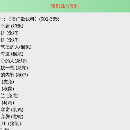
澳彩综合资料
：【澳门欲钱料】(001-365)
平庸 (鸡兔)
饼 (兔鸡)
饼 (兔鸡)
有气质的人(猴兔)
有道 (猴龙)
贴心的人(龙蛇)
找一找 (龙蛇)
的内裤 (猴鸡)
 (虎兔)
 (猴鼠)
兰 (兔龙)
 (马鸡)
寒窗 (鼠鸡)
奔腾 (龙蛇)
把刀（猪鼠）