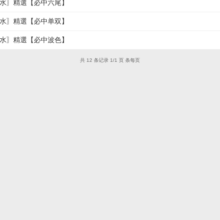
高心水〗精選【必中六尾】
高心水〗精選【必中单双】
高心水〗精選【必中波色】
共 12 条记录 1/1 页 条每页