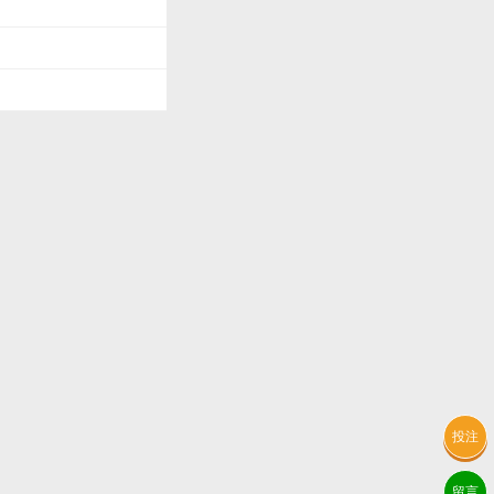
投注
留言