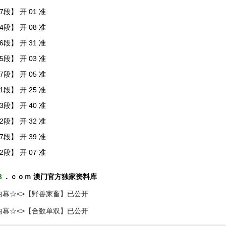
7段】 开 01 准
4段】 开 08 准
6段】 开 31 准
5段】 开 03 准
7段】 开 05 准
1段】 开 25 准
3段】 开 40 准
2段】 开 32 准
7段】 开 39 准
2段】 开 07 准
８
．ｃｏｍ 澳门官方独家资料库
家内幕☆<>【野兽家畜】已公开
家内幕☆<>【合数单双】已公开