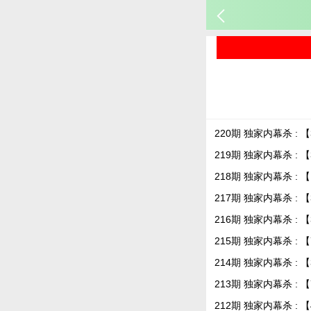
220期 独家内幕杀 : 【
219期 独家内幕杀 : 【
218期 独家内幕杀 : 【
217期 独家内幕杀 : 【
216期 独家内幕杀 : 【
215期 独家内幕杀 : 【
214期 独家内幕杀 : 【
213期 独家内幕杀 : 【
212期 独家内幕杀 : 【