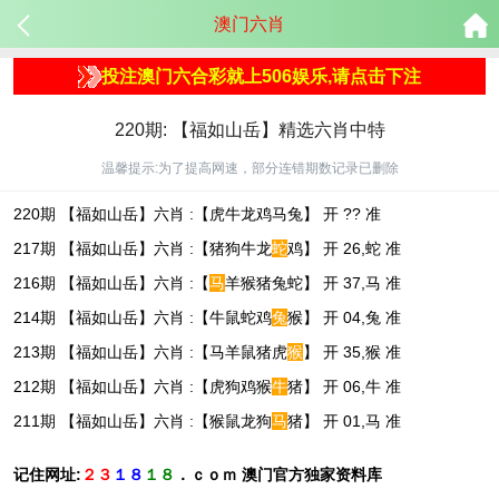
澳门六肖
投注澳门六合彩就上506娱乐,请点击下注
220期: 【福如山岳】精选六肖中特
温馨提示:为了提高网速，部分连错期数记录已删除
220期 【福如山岳】六肖 :【虎牛龙鸡马兔】 开 ?? 准
217期 【福如山岳】六肖 :【猪狗牛龙
蛇
鸡】 开 26,蛇 准
216期 【福如山岳】六肖 :【
马
羊猴猪兔蛇】 开 37,马 准
214期 【福如山岳】六肖 :【牛鼠蛇鸡
兔
猴】 开 04,兔 准
213期 【福如山岳】六肖 :【马羊鼠猪虎
猴
】 开 35,猴 准
212期 【福如山岳】六肖 :【虎狗鸡猴
牛
猪】 开 06,牛 准
211期 【福如山岳】六肖 :【猴鼠龙狗
马
猪】 开 01,马 准
记住网址:
２３
１８
１８
．ｃｏｍ 澳门官方独家资料库