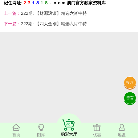
记住网址:
２３
１８
１８
．ｃｏｍ 澳门官方独家资料库
上一篇：
222期: 【财源滚滚】精选六肖中特
下一篇：
222期: 【四大金刚】精选六肖中特
投注
留言
购彩大厅
首页
图库
优惠
地盘