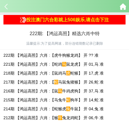
投注澳门六合彩就上506娱乐,请点击下注
222期: 【鸿运高照】精选六肖中特
温馨提示:为了提高网速，部分连错期数记录已删除
222期 【鸿运高照】六肖 :【虎牛狗猴龙鸡】 开 ?? 准
221期 【鸿运高照】六肖 :【蛇鸡
马
鼠龙虎】 开 01,马 准
218期 【鸿运高照】六肖 :【鼠鸡马
虎
蛇猴】 开 17,虎 准
217期 【鸿运高照】六肖 :【
蛇
马鼠兔猪猴】 开 26,蛇 准
216期 【鸿运高照】六肖 :【鼠
马
牛鸡虎狗】 开 37,马 准
215期 【鸿运高照】六肖 :【马兔牛
蛇
狗羊】 开 14,蛇 准
214期 【鸿运高照】六肖 :【蛇猴虎
兔
牛鼠】 开 04,兔 准
212期 【鸿运高照】六肖 :【猴
牛
兔龙鸡蛇】 开 06,牛 准